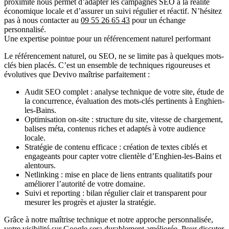
proximité nous permet d’adapter les campagnes SEO à la réalité
économique locale et d’assurer un suivi régulier et réactif. N’hésitez
pas à nous contacter au
09 55 26 65 43
pour un échange
personnalisé.
Une expertise pointue pour un référencement naturel performant
Le référencement naturel, ou SEO, ne se limite pas à quelques mots-
clés bien placés. C’est un ensemble de techniques rigoureuses et
évolutives que
Devivo
maîtrise parfaitement :
Audit SEO complet
: analyse technique de votre site, étude de
la concurrence, évaluation des mots-clés pertinents à Enghien-
les-Bains.
Optimisation on-site
: structure du site, vitesse de chargement,
balises méta, contenus riches et adaptés à votre audience
locale.
Stratégie de contenu efficace
: création de textes ciblés et
engageants pour capter votre clientèle d’Enghien-les-Bains et
alentours.
Netlinking
: mise en place de liens entrants qualitatifs pour
améliorer l’autorité de votre domaine.
Suivi et reporting
: bilan régulier clair et transparent pour
mesurer les progrès et ajuster la stratégie.
Grâce à notre maîtrise technique et notre approche personnalisée,
votre visibilité sur Google sera durablement améliorée. Pour discuter