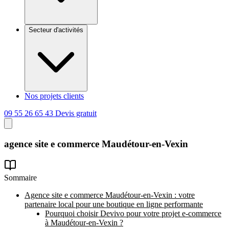
Secteur d'activités
Nos projets clients
09 55 26 65 43
Devis gratuit
agence site e commerce
Maudétour-en-Vexin
Sommaire
Agence site e commerce Maudétour-en-Vexin : votre
partenaire local pour une boutique en ligne performante
Pourquoi choisir Devivo pour votre projet e-commerce
à Maudétour-en-Vexin ?