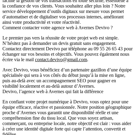
facilite la gestion de vos transactions en toute sécurité, essentielle à
la confiance de vos clients. Vous souhaitez aller plus loin ? Notre
service développement d’outils digitaux sur mesure vous permet
d’automatiser et de digitaliser vos processus internes, améliorant
ainsi votre productivité et votre réactivité.
Comment contacter votre agence web à Avernes Devivo ?
Le premier pas vers la réussite de votre projet web est simple.
N’hésitez pas à demander un
devis gratuit
sans engagement.
Contactez directement Devivo par téléphone au
09 55 26 65 43
pour
échanger sur vos besoins et objectifs. Vous pouvez également nous
écrire via le mail
contact.devivo@gmail.com
.
Avec Devivo, vous bénéficiez d’un partenaire gazillon d’une équipe
spécialisée qui sera à vos côtés du début jusqu’à la mise en ligne,
puis au-delà avec un accompagnement SEO pour gagner en
visibilité localement et au-delà autour d’Avernes.
Devivo, l’agence web à Avernes qui fait la différence
En confiant votre projet numérique à Devivo, vous optez pour une
équipe efficace, réactive et passionnée. Notre position géographique
proche d’Avernes vous garantit une disponibilité réelle et une
compréhension fine du tissu local. Que vous soyez artisan,
commerçant, ou entreprise locale, notre objectif est clair : vous aider
à créer une identité digitale forte qui capte l’attention, convertit et
fidélise.