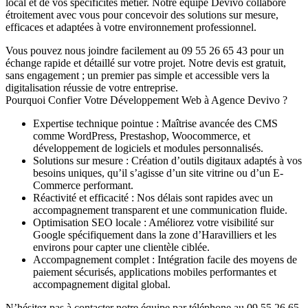
local et de vos spécificités métier. Notre équipe Devivo collabore
étroitement avec vous pour concevoir des solutions sur mesure,
efficaces et adaptées à votre environnement professionnel.
Vous pouvez nous joindre facilement au
09 55 26 65 43
pour un
échange rapide et détaillé sur votre projet. Notre devis est gratuit,
sans engagement ; un premier pas simple et accessible vers la
digitalisation réussie de votre entreprise.
Pourquoi Confier Votre Développement Web à Agence Devivo ?
Expertise technique pointue :
Maîtrise avancée des CMS
comme WordPress, Prestashop, Woocommerce, et
développement de logiciels et modules personnalisés.
Solutions sur mesure :
Création d’outils digitaux adaptés à vos
besoins uniques, qu’il s’agisse d’un site vitrine ou d’un E-
Commerce performant.
Réactivité et efficacité :
Nos délais sont rapides avec un
accompagnement transparent et une communication fluide.
Optimisation SEO locale :
Améliorez votre visibilité sur
Google spécifiquement dans la zone d’Haravilliers et les
environs pour capter une clientèle ciblée.
Accompagnement complet :
Intégration facile des moyens de
paiement sécurisés, applications mobiles performantes et
accompagnement digital global.
N’hésitez pas à contacter notre équipe par téléphone au
09 55 26 65